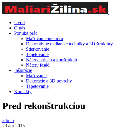
Úvod
O nás
Ponuka prác
Maľovanie interiéru
Dekoratívne maliarske techniky a 3D štruktúry
Stierkovanie
Tapetovanie
Nátery striech a konštrukcií
Nátery fasád
Inšpirácie
Maľovanie
Dekorácie a 3D povrchy
Tapetovanie
Kontakty
Pred rekonštrukciou
admin
23 apr 2015